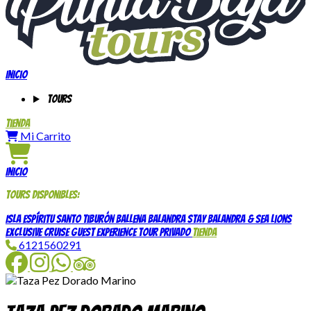
Inicio
Tours
Tienda
Mi Carrito
Inicio
Tours disponibles:
Isla Espíritu Santo
Tiburón Ballena
Balandra Stay
Balandra & Sea Lions
Exclusive Cruise Guest Experience
Tour Privado
Tienda
6121560291
Facebook
Instagram
WhatsApp
TripAdvisor