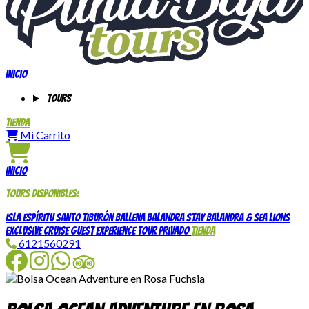
Inicio
Tours
Tienda
Mi Carrito
Inicio
Tours disponibles:
Isla Espíritu Santo
Tiburón Ballena
Balandra Stay
Balandra & Sea Lions
Exclusive Cruise Guest Experience
Tour Privado
Tienda
6121560291
Facebook
Instagram
WhatsApp
TripAdvisor