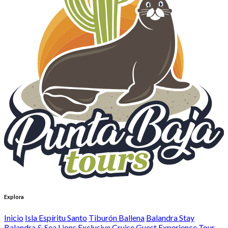
Explora
Inicio
Isla Espíritu Santo
Tiburón Ballena
Balandra Stay
Balandra & Sea Lions Exclusive Cruise Guest Experience
Tour