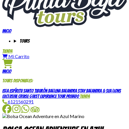
Inicio
Tours
Tienda
Mi Carrito
Inicio
Tours disponibles:
Isla Espíritu Santo
Tiburón Ballena
Balandra Stay
Balandra & Sea Lions
Exclusive Cruise Guest Experience
Tour Privado
Tienda
6121560291
Facebook
Instagram
WhatsApp
TripAdvisor