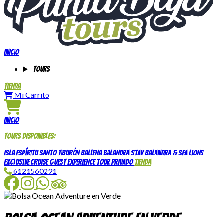
Inicio
Tours
Tienda
Mi Carrito
Inicio
Tours disponibles:
Isla Espíritu Santo
Tiburón Ballena
Balandra Stay
Balandra & Sea Lions
Exclusive Cruise Guest Experience
Tour Privado
Tienda
6121560291
Facebook
Instagram
WhatsApp
TripAdvisor