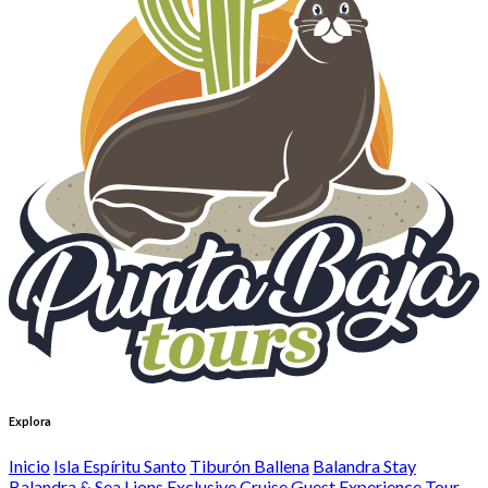
Explora
Inicio
Isla Espíritu Santo
Tiburón Ballena
Balandra Stay
Balandra & Sea Lions Exclusive Cruise Guest Experience
Tour