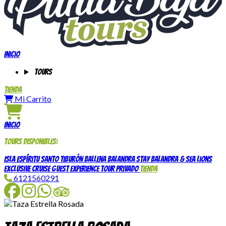
Inicio
Tours
Tienda
Mi Carrito
Inicio
Tours disponibles:
Isla Espíritu Santo
Tiburón Ballena
Balandra Stay
Balandra & Sea Lions
Exclusive Cruise Guest Experience
Tour Privado
Tienda
6121560291
Facebook
Instagram
WhatsApp
TripAdvisor