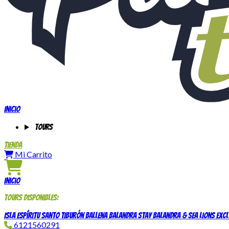
Inicio
Tours
Tienda
Mi Carrito
Inicio
Tours disponibles:
Isla Espíritu Santo
Tiburón Ballena
Balandra Stay
Balandra & Sea Lions Excl
6121560291