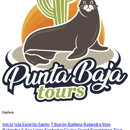
Explora
Inicio
Isla Espíritu Santo
Tiburón Ballena
Balandra Stay
Balandra & Sea Lions Exclusive Cruise Guest Experience
Tour