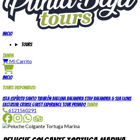
Inicio
Tours
Tienda
Mi Carrito
Inicio
Tours disponibles:
Isla Espíritu Santo
Tiburón Ballena
Balandra Stay
Balandra & Sea Lions
Exclusive Cruise Guest Experience
Tour Privado
Tienda
6121560291
Facebook
Instagram
WhatsApp
TripAdvisor