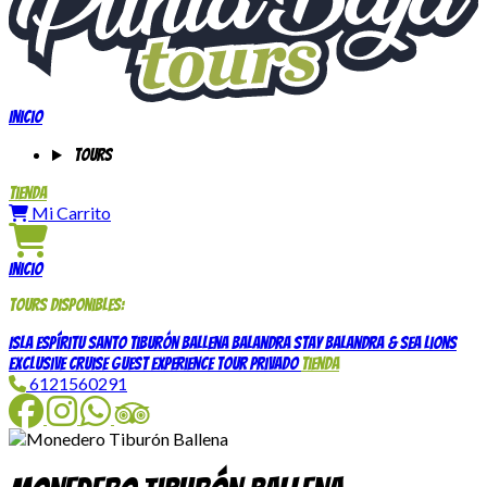
Inicio
Tours
Tienda
Mi Carrito
Inicio
Tours disponibles:
Isla Espíritu Santo
Tiburón Ballena
Balandra Stay
Balandra & Sea Lions
Exclusive Cruise Guest Experience
Tour Privado
Tienda
6121560291
Facebook
Instagram
WhatsApp
TripAdvisor