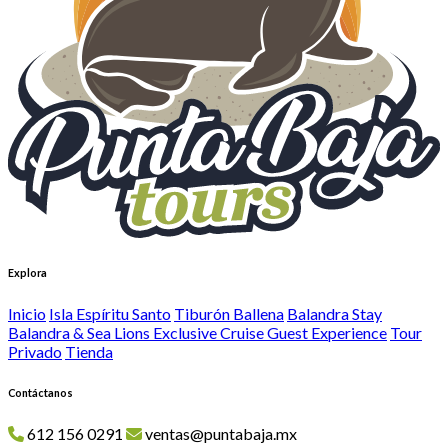
Explora
Inicio
Isla Espíritu Santo
Tiburón Ballena
Balandra Stay
Balandra & Sea Lions Exclusive Cruise Guest Experience
Tour
Privado
Tienda
Contáctanos
612 156 0291
ventas@puntabaja.mx