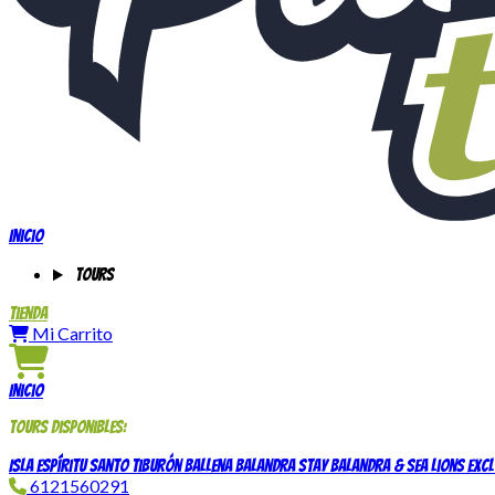
Inicio
Tours
Tienda
Mi Carrito
Inicio
Tours disponibles:
Isla Espíritu Santo
Tiburón Ballena
Balandra Stay
Balandra & Sea Lions Excl
6121560291